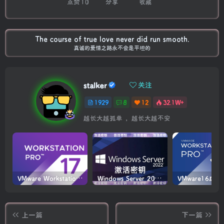
点赞
10
分享
收藏
The course of true love never did run smooth.
真诚的爱情之路永不会是平坦的
stalker
关注
1929
8
12
32.1W+
越长大越孤单 ，越长大越不安
VMware Workstation PRO v17.6.4 正式版_虚拟机(带激活密钥)
Windows Server 2022激活密钥 2024 5月更新
上一篇
下一篇