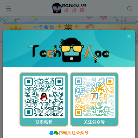
广告
首页
资源分享
办公软件
PDF
正文
免费资源
Adobe Acrobat Pro DC v2025.001.20672 免激活绿色精简版
此内容为免费资源，请登录后查看
登录查看
Adobe Acrobat Pro DC v2025.001.20672 免
激活绿色精简版
stalker
关注
私信
11个月前更新
扫码关注公众号