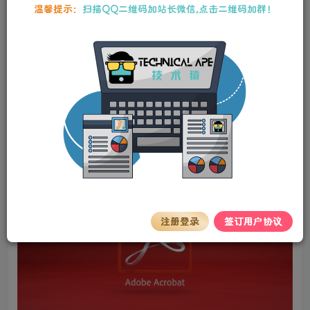
0
1148
13
软件介绍
温馨提示：
扫描QQ二维码加站长微信,点击二维码加群！
Acrobat DC 2025中文破解版是
Adobe
公司继Acrobat XI
之后推出的又一款全新PDF专业制作软件.Adobe Acrobat
Pro DC将世界上最优秀的PDF解决方案提升到新高度,其配
有直观触控式界面及强大的新功能,能将任何纸质文件转换为
可编辑的电子文件,用于传输,签署和分享.新工具中心能更简
单迅速的访问常使用的工具.
注册登录
签订用户协议