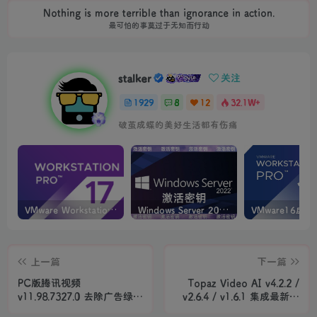
If you don't enjoy your life, sorrow, sadness, fear, shame
and guilt will.
如果你不好好享受生活，你的悲伤、难过、害怕、羞愧和内疚会代替你享受
stalker
关注
1929
8
12
32.1W+
可以接受暂时的失败，但绝对不能接受未曾奋斗过的自己
VMware Workstation PRO v17.6.4 正式版_虚拟机(带激活密钥)
Windows Server 2022激活密钥 2024 5月更新
上一篇
下一篇
PC版腾讯视频
Topaz Video AI v4.2.2 /
v11.98.7327.0 去除广告绿色
v2.6.4 / v1.6.1 集成最新在