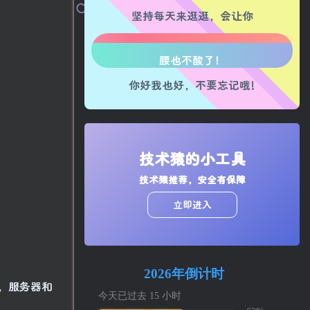
坚持每天来逛逛，会让你
心情也舒畅了！
走路也有劲了！
你好我也好，不要忘记哦!
腿也不痛了！
腰也不酸了！
工作也轻松了！
技术猿的小工具
技术猿推荐，安全有保障
立即进入
机，服务器和