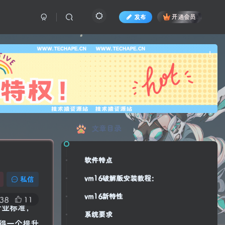
发布
开通会员
也想
!
文章目录
软件特点
vm16破解版安装教程：
私信
vm16新特性
38
11
的行业标准，
系统要求
得一个提升