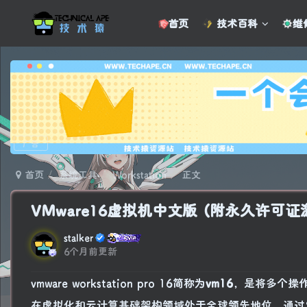
首页
技术百科
维
广告
首页
系统工具
Workstation
正文
VMware16虚拟机中文版 (附永久许可证
stalker
6个月前更新
vmware workstation pro 16简称为
vm16
，是将多个操作系
在虚拟化和云计算基础架构领域处于全球领先地位，通过