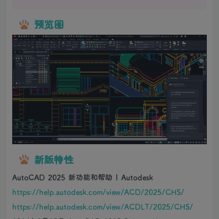
预览图
新版特性
AutoCAD 2025 新功能和帮助 | Autodesk
https://help.autodesk.com/view/ACD/2025/CHS/
https://help.autodesk.com/view/ACDLT/2025/CHS/