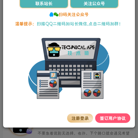
AutoCAD全集+注册机
设计创作
资源分享
扫码关注公众号
# AutoCAD
温馨提示：
扫描QQ二维码加站长微信,点击二维码加群！
喜欢就支持一下吧
点赞
14
分享
收藏
No matter what happened in the past, you have to believe
that the best is yet to come.
无论过去发生过什么，你都要相信，最好的尚未到来
stalker
关注
注册登录
签订用户协议
1929
8
12
32.1W+
不要急着说别无选择，也许、下个路口就会遇见希望