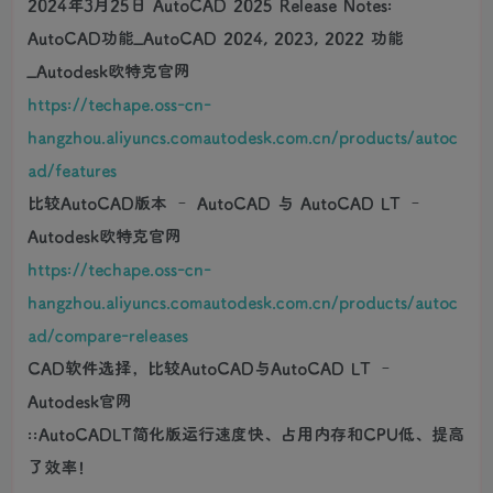
2024年3月25日 AutoCAD 2025 Release Notes:
AutoCAD功能_AutoCAD 2024, 2023, 2022 功能
_Autodesk欧特克官网
https://techape.oss-cn-
hangzhou.aliyuncs.comautodesk.com.cn/products/autoc
ad/features
比较AutoCAD版本 – AutoCAD 与 AutoCAD LT –
Autodesk欧特克官网
https://techape.oss-cn-
hangzhou.aliyuncs.comautodesk.com.cn/products/autoc
ad/compare-releases
CAD软件选择，比较AutoCAD与AutoCAD LT –
Autodesk官网
::AutoCADLT简化版运行速度快、占用内存和CPU低、提高
了效率！