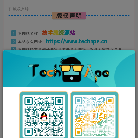
©
版权声明
版权声明
技
术
猿
资
源
站
1
本网站名称：
https://www.techape.cn
2
本站永久网址：
3
本网站的文章部分内容可能来源于网络，仅供大家学习与参
QQ:
3243593013
考，如有侵权，请联系站长
进行删除处
理。
4
本站一切资源不代表本站立场，并不代表本站赞同其观点和对
其真实性负责。
5
本站一律禁止以任何方式发布或转载任何违法的相关信息，访
客发现请向站长举报
6
本站资源大多存储在云盘，如发现链接失效，请联系我们我们
会第一时间更新。
THE END