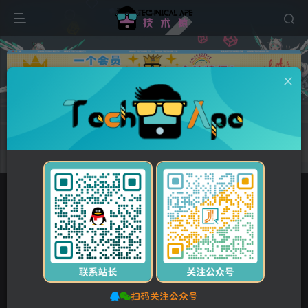
广告
首页
维修资料
佳能/Canon
佳能复印机
IR系列复印机
正文
付费资源
佳能IR 8500维修手册+零件手册
此内容为付费资源，请付费后查看
5
10
Y币
Y币
3
免费
【VIP】普通会员
Y币
【SVIP】至尊会员
立即购买
您当前未登录！建议登录后购买，可保存购买订单。
扫码关注公众号