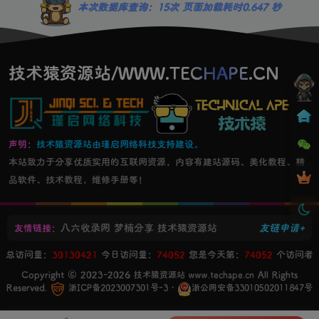
本次数据库查询：15次 页面加载耗时0.647 秒
技术猿资源站/WWW.TECHAPE.CN
声明：
技术猿资源站由瑾启网络科技支持建设。
本站致力于分享优质实用的互联网资源，内容有建站源码、美化教程、精
品软件、技术教程，维修手册等！
八六收录网
梦楠分享
技术猿资源站
友链申请+
友情链接：
总访问量：
30130421
今日访问量：
74052
您是今天第：
74052
个访问者
Copyright © 2023-2026
All Rights
技术猿资源站 www.techape.cn
Reserved.
・
浙ICP备2023007301号-3
浙公网安备33010502011847号