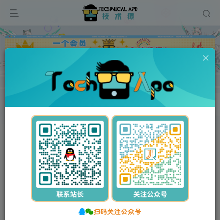
广告
首页
维修资料
佳能/Canon
佳能复印机
IR系列复印机
正文
付费资源
佳能IR105维修手册中文
此内容为付费资源，请付费后查看
5
10
Y币
Y币
3
免费
【VIP】普通会员
Y币
【SVIP】至尊会员
立即购买
您当前未登录！建议登录后购买，可保存购买订单。
扫码关注公众号