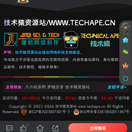
技术猿资源站/WWW.TECHAPE.CN
声明：
技术猿资源站由瑾启网络科技支持建设。
本站致力于分享优质实用的互联网资源，内容有建站源码、美化教程、精
品软件、技术教程，维修手册等！
八六收录网
梦楠分享
技术猿资源站
友链申请+
友情链接：
总访问量：
30149532
今日访问量：
93163
您是今天第：
93163
个访问者
Copyright © 2023-2026
All Rights
技术猿资源站 www.techape.cn
Reserved.
・
浙ICP备2023007301号-3
浙公网安备33010502011847号
11
立即购买