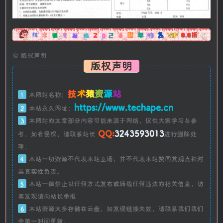
广告
©
版权声明
版权声明
技
术
猿
资
源
站
1
本网站名称：
https://www.techape.cn
2
本站永久网址：
3
本网站的文章部分内容可能来源于网络，仅供大家学习与参
QQ:
3243593013
考，如有侵权，请联系站长
进行删除处
理。
4
本站一切资源不代表本站立场，并不代表本站赞同其观点和对
其真实性负责。
5
本站一律禁止以任何方式发布或转载任何违法的相关信息，访
客发现请向站长举报
6
本站资源大多存储在云盘，如发现链接失效，请联系我们我们
会第一时间更新。