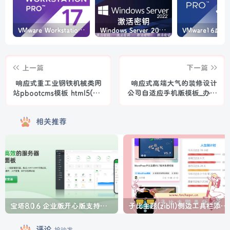
VMware Workstation PRO v17.6.4 正式版_虚拟机(带激活密钥)
Windows Server 2022激活密钥 2024 5月更新
上一篇
下一篇
响应式重工业钢铁机械类网
响应式高端大气的装修设计
站pbootcms模板 html5(自
公司自适应手机版模板_办公
适应手机版)工业设备网站源
室装修装饰公司网站源码下
码下载
载
相关推荐
宝塔8.0.6 企业版开心版支持最新升级【一键脚本】
子比主题(zibll)侧边工具栏添加人生倒计时美化
评论
抢沙发