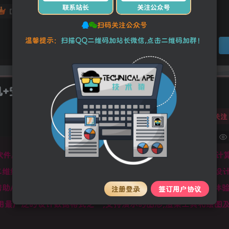
25
10
【VIP】普通会员
【SVIP】至尊会员
扫码关注公众号
温馨提示：
扫描QQ二维码加站长微信,点击二维码加群！
册机+安装教程
关注
1
Autodesk AutoCAD2022中文破解版是全球著名的专业
解版用于二维绘图,详细绘制,设计文档和基本三维设计,广泛应用于机械设
借助AutoCAD绘图程序软件可以准确地和客户共享设计数据,体
注册登录
签订用户协议
用最广泛的设计数据格式之一,支持演示的图形,渲染工具和绘图