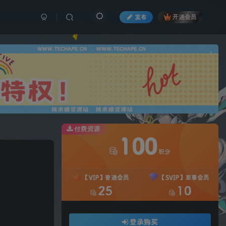
发布
开通会员
也想
!
付费资源
100
积分
【VIP】普通会员
【SVIP】至尊会员
25
10
登录购买