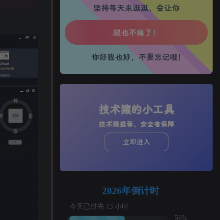
坚持每天来逛逛，会让你
生活也美好了！
心情也舒畅了！
你好我也好，不要忘记哦!
走路也有劲了！
腿也不痛了！
腰也不酸了！
技术猿的小工具
技术猿推荐，安全有保障
工作也轻松了！
立即进入