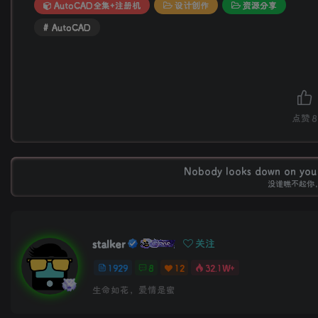
AutoCAD全集+注册机
设计创作
资源分享
# AutoCAD
点赞
8
Nobody looks down on you b
没谁瞧不起你
stalker
关注
1929
8
12
32.1W+
生命如花，爱情是蜜