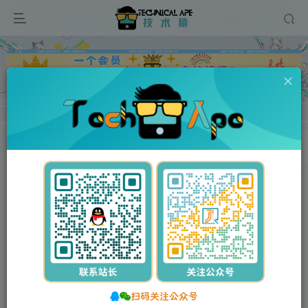
广告
首页
资源分享
办公软件
PDF
正文
免费资源
万兴PDF专家 PDFelement v11.0.6.3108 中文永久激活专业版
此内容为免费资源，请登录后查看
登录查看
万兴PDF专家 PDFelement v11.0.6.3108 中文
永久激活专业版
stalker
关注
私信
2年前更新
扫码关注公众号