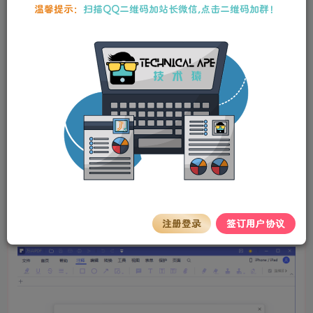
3
225
8
温馨提示：
扫描QQ二维码加站长微信,点击二维码加群！
万兴PDF专家是一款国产PDF全套解决方案专家，专注于
PDF的创建、编辑、转换、标注、保护、管理、水印、压
缩、签名等功能。这款强大的专业PDF编辑软件，以简约风
格及强大的功能在国外名声大噪，除了传统的阅读、编辑、
注释等功能外，它还提供了表单填写、数据提取、格式转换
等强大功能。Wondershare PDFelement，全能型数字文档
处理工具，PDF文档的全方位解决方案，除OCR功能外，还
具有PDF创建，编辑PDF，PDF表单，PDF安全与分享等功
能。您可以编辑PDF文件，图像和页面，签署数字签名和注
释PDF，将PDF转换成Word或各种类型文件，如Word、
Excel、PPT、EPUB、HTML、Text、RTF等多种格式。
注册登录
签订用户协议