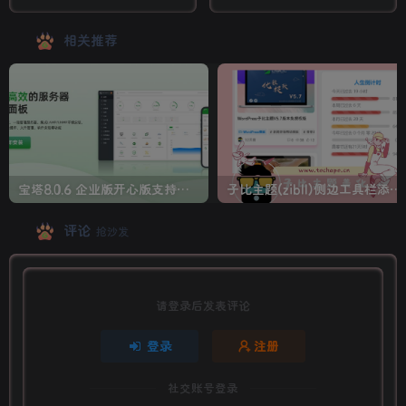
Team官网程序 企业综合管
视频知识付费源码 附带小说
理系统
系统
相关推荐
宝塔8.0.6 企业版开心版支持最新升级【一键脚本】
子比主题(zibll)侧边工具栏添加人生倒计时美化
评论
抢沙发
请登录后发表评论
登录
注册
社交账号登录