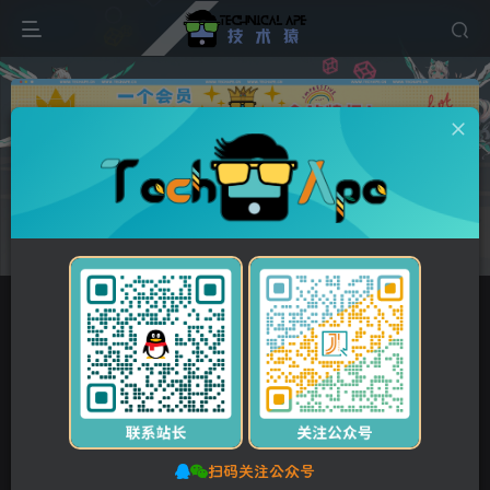
广告
首页
网站源码
HTML5源码
正文
付费资源
智慧物业管理平台 Java大型智慧物业管理系统源码 物业办业主版物联网对接
此内容为付费资源，请付费后查看
20
99
Y币
Y币
9.9
免费
【VIP】普通会员
Y币
【SVIP】至尊会员
立即购买
您当前未登录！建议登录后购买，可保存购买订单。
扫码关注公众号