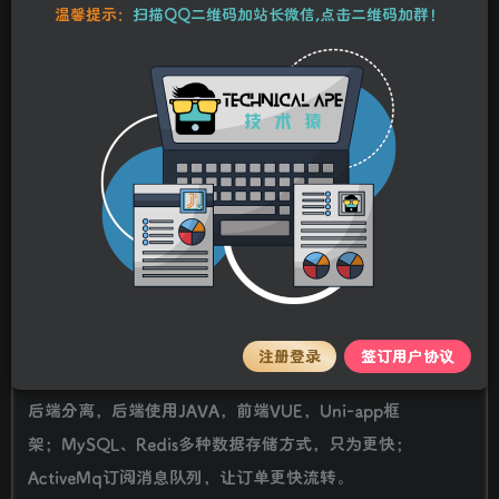
本站资源均为作者特供和网友推荐收集整理而来，仅供学习和研究使
温馨提示：
扫描QQ二维码加站长微信,点击二维码加群！
用，请在下载后24小时内删除，谢谢合作！
智慧物业管理平台 Java大型智慧物业管理系统源
码 物业办业主版物联网对接
stalker
关注
私信
2年前更新
0
86
14
简介
Java大型智慧物业管理系统源码(App+业主端微信小程序+物
业端H5)
智慧物业介绍：一、项目架构技术说明
注册登录
签订用户协议
基于SpringCloud微服务、分布式架构，更易扩展；项目前
后端分离，后端使用JAVA，前端VUE，Uni-app框
架；MySQL、Redis多种数据存储方式，只为更快；
ActiveMq订阅消息队列，让订单更快流转。