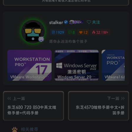
只有困难才能使人显出自己的本色
stalker
关注
1929
8
12
32.1W+
愿你永远活的像个孩子
VMware Workstation PRO v17.6.4 正式版_虚拟机(带激活密钥)
Windows Server 2022激活密钥 2024 5月更新
上一篇
下一篇
东芝600 720 850中英文维
东芝4570维修手册中文+拆
修手册+代码手册
装手册
相关推荐