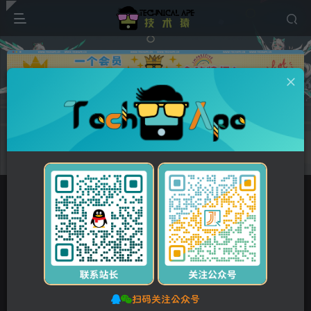
广告
首页
维修资料
东芝TOSHIBA
正文
付费资源
东芝2822AM服务便携手册-拆装
此内容为付费资源，请付费后查看
5
10
Y币
Y币
免费
免费
【VIP】普通会员
【SVIP】至尊会员
立即购买
您当前未登录！建议登录后购买，可保存购买订单。
扫码关注公众号