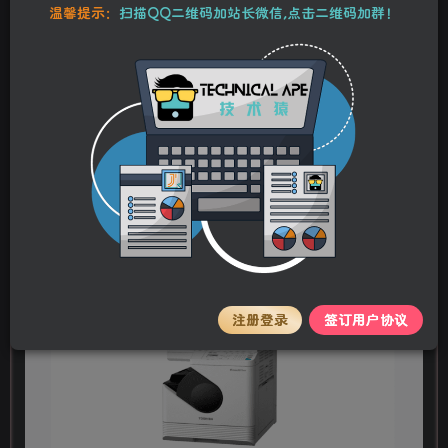
本站资源均为作者特供和网友推荐收集整理而来，仅供学习和研究使
温馨提示：
扫描QQ二维码加站长微信,点击二维码加群！
用，请在下载后24小时内删除，谢谢合作！
东芝2822AM服务便携手册-拆装
stalker
关注
私信
2年前更新
0
62
12
注册登录
签订用户协议