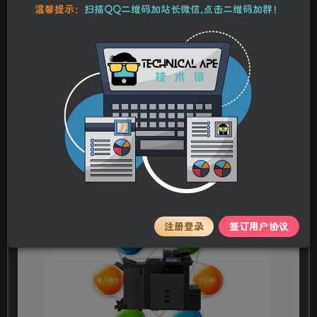
本站资源均为作者特供和网友推荐收集整理而来，仅供学习和研究使
温馨提示：
扫描QQ二维码加站长微信,点击二维码加群！
用，请在下载后24小时内删除，谢谢合作！
东芝 e-STUDIO 5616AC 6616AC 7616AC 复
印机中文服务便携维修代码手册
stalker
关注
私信
2年前更新
0
117
11
注册登录
签订用户协议