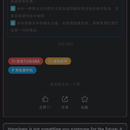
其真实性负责。
5
本站一律禁止以任何方式发布或转载任何违法的相关信息，访
客发现请向站长举报
6
本站资源大多存储在云盘，如发现链接失效，请联系我们我们
会第一时间更新。
THE END
东芝TOSHIBA
维修资料
# 彩色复印机
喜欢就支持一下吧
点赞
11
分享
收藏
Happiness is not something you postpone for the future; it