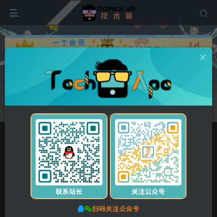
广告
首页
维修资料
东芝TOSHIBA
正文
付费资源
东芝 e-STUDIO 5616AC 6616AC 7616AC 复印机中文服务便携维修代码手册
此内容为付费资源，请付费后查看
5
10
Y币
Y币
免费
免费
【VIP】普通会员
【SVIP】至尊会员
立即购买
您当前未登录！建议登录后购买，可保存购买订单。
扫码关注公众号