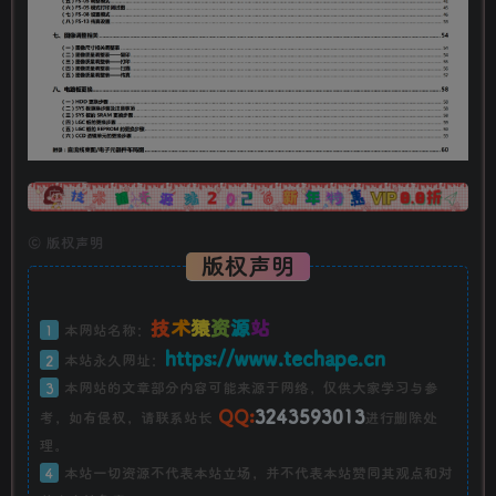
广告
©
版权声明
版权声明
技
术
猿
资
源
站
1
本网站名称：
https://www.techape.cn
2
本站永久网址：
3
本网站的文章部分内容可能来源于网络，仅供大家学习与参
QQ:
3243593013
考，如有侵权，请联系站长
进行删除处
理。
4
本站一切资源不代表本站立场，并不代表本站赞同其观点和对