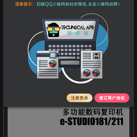
本站资源均为作者特供和网友推荐收集整理而来，仅供学习和研究使
温馨提示：
扫描QQ二维码加站长微信,点击二维码加群！
用，请在下载后24小时内删除，谢谢合作！
东芝 e-STUDIO 181 211 复印机中文维修手册
+代码手册
stalker
关注
私信
2年前更新
0
65
12
注册登录
签订用户协议