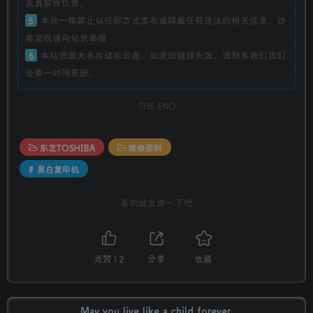
其真实性负责。
5
本站一律禁止以任何方式发布或转载任何违法的相关信息，访
客发现请向站长举报
6
本站资源大多存储在云盘，如发现链接失效，请联系我们我们
会第一时间更新。
THE END
东芝TOSHIBA
维修资料
# 黑白复印机
喜欢就支持一下吧
点赞
12
分享
收藏
May you live like a child forever.