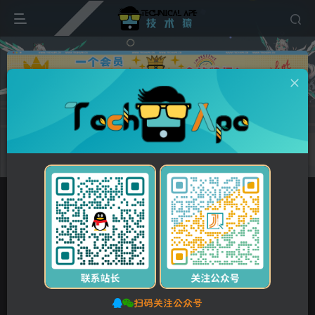
广告
首页
维修资料
东芝TOSHIBA
正文
付费资源
东芝 e-STUDIO 181 211 复印机中文维修手册+代码手册
此内容为付费资源，请付费后查看
5
10
Y币
Y币
免费
免费
【VIP】普通会员
【SVIP】至尊会员
立即购买
您当前未登录！建议登录后购买，可保存购买订单。
扫码关注公众号