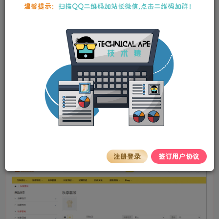
本站资源均为作者特供和网友推荐收集整理而来，仅供学习和研究使
温馨提示：
扫描QQ二维码加站长微信,点击二维码加群！
用，请在下载后24小时内删除，谢谢合作！
运营版开源代码 多语言跨境商城 跨境电商平台
stalker
关注
私信
2年前更新
0
86
6
简介
默认中英双语 后台带翻译接口 支持133种语言自动翻译 支
持多商户联盟 一键部署版本 伪静态+后台登陆后缀
预览
注册登录
签订用户协议