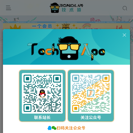
广告
首页
网站源码
商城/淘客
正文
付费资源
运营版开源代码 多语言跨境商城 跨境电商平台
此内容为付费资源，请付费后查看
15
55
Y币
Y币
3
免费
【VIP】普通会员
Y币
【SVIP】至尊会员
立即购买
您当前未登录！建议登录后购买，可保存购买订单。
扫码关注公众号