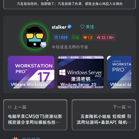
凡是我相信的，我都做了；凡是我做了的事，都是全身心地投入去做的
stalker
关注
1929
8
12
32.1W+
年轻就是无限的可能
VMware Workstation PRO v17.6.4 正式版_虚拟机(带激活密钥)
Windows Server 2022激活密钥 2024 5月更新
上一篇
下一篇
电脑苹果CMS仿T5资源站影
五套随机小姐姐 短视频 引
视资源分享网站模板包括首
流网站源码+最新API 随机短
页、详情页、留言页、和播
视频引流源码
放弹窗