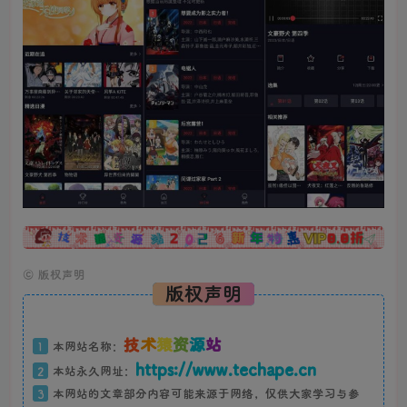
广告
©
版权声明
版权声明
技
术
猿
资
源
站
1
本网站名称：
https://www.techape.cn
2
本站永久网址：
3
本网站的文章部分内容可能来源于网络，仅供大家学习与参