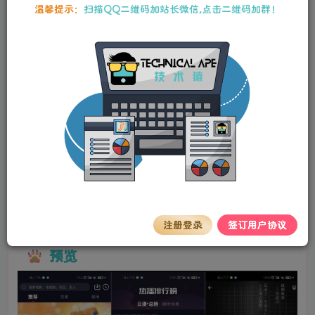
本站资源均为作者特供和网友推荐收集整理而来，仅供学习和研究使
温馨提示：
扫描QQ二维码加站长微信,点击二维码加群！
用，请在下载后24小时内删除，谢谢合作！
苹果CMS APP源码 仿小龟影视V2.1双端APP源
码 带教程
stalker
关注
私信
2年前更新
0
90
5
简介
苹果CMS APP源码 仿小龟影视V2.1双端APP源码 带教程
仿小龟影视APP源码V2.1 苹果cms后台
注册登录
签订用户协议
预览