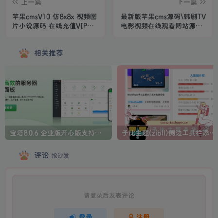
上一篇
下一篇
苹果cmsV10 仿8x8x 视频图
最新版苹果cms源码\韩剧TV
片小说源码 在线充值VIP会
电影视频在线观看网站源码-
员 三级分销 推广 提现 在线
完美自适应 (PC+WAP)
相关推荐
宝塔8.0.6 企业版开心版支持最新升级【一键脚本】
子比主题(zibll)侧边工具栏添加人生倒计时美化
评论
抢沙发
请登录后发表评论
登录
注册