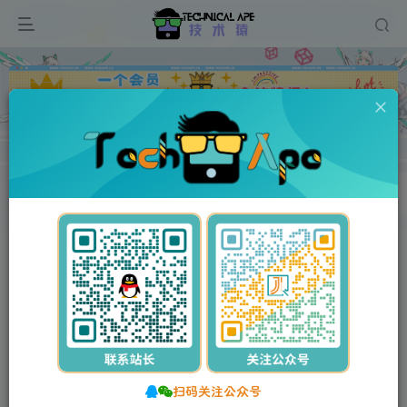
广告
首页
网站源码
正文
付费资源
苹果CMS APP源码 仿小龟影视V2.1双端APP源码 带教程
此内容为付费资源，请付费后查看
15
55
Y币
Y币
5
免费
【VIP】普通会员
Y币
【SVIP】至尊会员
立即购买
您当前未登录！建议登录后购买，可保存购买订单。
扫码关注公众号