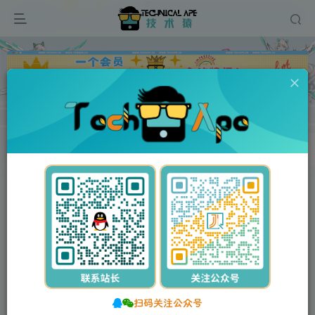
广告
首页
网站源码
商城/淘客
正文
付费资源
2024最新口红机程序源码 微擎公众号版本
此内容为付费资源，请付费后查看
10
35
Y币
Y币
5
免费
【VIP】普通会员
Y币
【SVIP】至尊会员
立即购买
您当前未登录！建议登录后购买，可保存购买订单。
扫码关注公众号