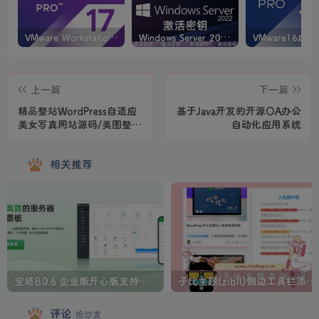
VMware Workstation PRO v17.6.4 正式版_虚拟机(带激活密钥)
Windows Server 2022激活密钥 2024 5月更新
上一篇
下一篇
精品整站WordPress自适应
基于Java开发的开源OA办公
美女写真网站源码/美图整站
自动化应用系统
源码带数据/安装即可运
相关推荐
宝塔8.0.6 企业版开心版支持最新升级【一键脚本】
子比主题(zibll)侧边工具栏添加人生倒计时美化
评论
抢沙发