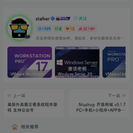
stalker
关注
1929
8
12
32.1W+
无论你现在感觉如何，请起床、穿好衣服然后为你的梦想而奋斗
VMware Workstation PRO v17.6.4 正式版_虚拟机(带激活密钥)
Windows Server 2022激活密钥 2024 5月更新
上一篇
下一篇
最新外卖霸王餐系统程序源
Niushop 开源商城 v5.1.7
码 支持公众号
PC+手机+小程序+APP多端
电商源码
相关推荐