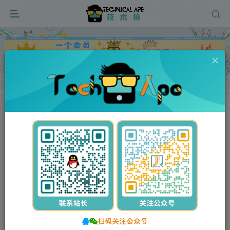
广告
首页
网站源码
棋牌/游戏源码
正文
付费资源
稀有二次元卡牌回合手游【宝石新光速神朱竹清6.5万级内购版】最新整理Linux手工服务端+多区跨服+GM授权后台+安卓+详细搭建教程+视频教程
此内容为付费资源，请付费后查看
5
10
Y币
Y币
3
免费
【VIP】普通会员
Y币
【SVIP】至尊会员
立即购买
您当前未登录！建议登录后购买，可保存购买订单。
扫码关注公众号