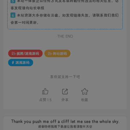
5
本站一律禁止以任何方式发布或转载任何违法的相关信息，访
客发现请向站长举报
6
本站资源大多存储在云盘，如发现链接失效，请联系我们我们
会第一时间更新。
THE END
棋牌/游戏源码
网站源码
# 游戏源码
喜欢就支持一下吧
点赞
15
分享
收藏
Thank you push me off a cliff let me see the whole sky.
感谢你将我推下悬崖让我看清整片天空