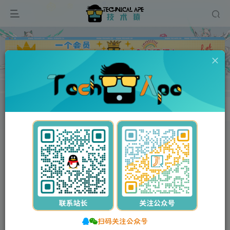
广告
首页
维修资料
京瓷KYOCERA
正文
付费资源
京瓷 ECOSYS P2135dn 2135 黑白激光打印机中文维修手册
此内容为付费资源，请付费后查看
5
10
Y币
Y币
3
免费
【VIP】普通会员
Y币
【SVIP】至尊会员
立即购买
您当前未登录！建议登录后购买，可保存购买订单。
扫码关注公众号