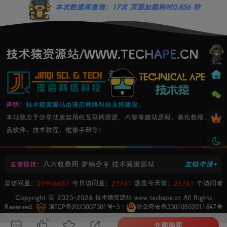
本次数据库查询：17次 页面加载耗时0.856 秒
技术猿资源站/WWW.TECHAPE.CN
声明：
技术猿资源站由瑾启网络科技支持建设。
本站致力于分享优质实用的互联网资源，内容有建站源码、美化教程、精
品软件、技术教程，维修手册等！
八六收录网
梦楠分享
技术猿资源站
友链申请+
友情链接：
总访问量：
29946657
今日访问量：
25761
您是今天第：
25761
个访问者
Copyright © 2023-2026
All Rights
技术猿资源站 www.techape.cn
Reserved.
・
浙ICP备2023007301号-3
浙公网安备33010502011847号
5
立即购买