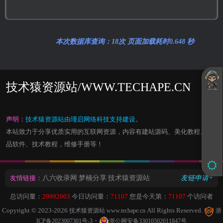
本次数据库查询：18次 页面加载耗时0.648 秒
技术猿资源站/WWW.TECHAPE.CN
声明：
技术猿资源站由瑾启网络科技支持建设。
本站致力于分享优质实用的互联网资源，内容有建站源码、美化教程、精
品软件、技术教程，维修手册等！
友情链接：
八六收录网
梦楠分享
技术猿资源站
友链申请+
总访问量：
29992003
今日访问量：
71107
您是今天第：
71107
个访问者
Copyright © 2023-2026
All Rights Reserved.
技术猿资源站 www.techape.cn
浙
・
ICP备2023007301号-3
浙公网安备33010502011847号