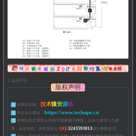
广告
©
版权声明
版权声明
技
术
猿
资
源
站
1
本网站名称：
https://www.techape.cn
2
本站永久网址：
3
本网站的文章部分内容可能来源于网络，仅供大家学习与参
QQ:
3243593013
考，如有侵权，请联系站长
进行删除处理。