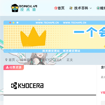
首页
技术百科
维
广告
首页
维修资料
京瓷KYOCERA
正文
京
付费资源
此
Y