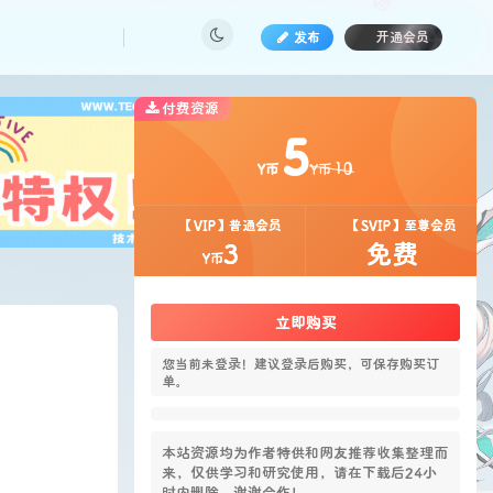
发布
开通会员
付费资源
也想
!
5
10
Y币
Y币
【VIP】普通会员
【SVIP】至尊会员
3
免费
Y币
5
立即购买
10
Y币
Y币
您当前未登录！建议登录后购买，可保存购买订
单。
【VIP】普通会员
【SVIP】至尊会员
3
免费
Y币
本站资源均为作者特供和网友推荐收集整理而
来，仅供学习和研究使用，请在下载后24小
时内删除，谢谢合作！