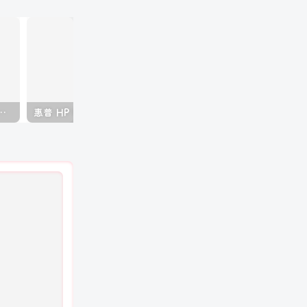
50 2150 黑白复印机中文维修手册
惠普 HP MFP E77822 E77825 E77830 彩色复印机中文维修手册+故障代码手册