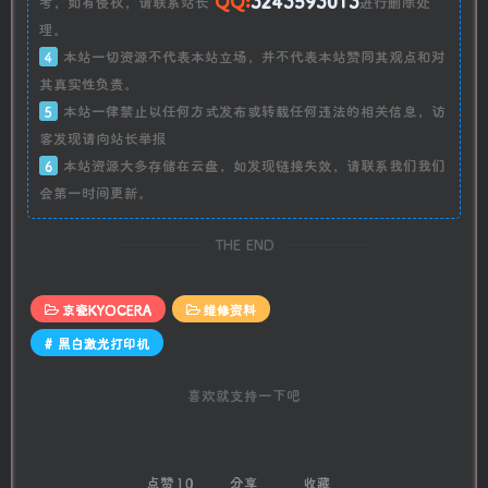
QQ:
3243593013
考，如有侵权，请联系站长
进行删除处
理。
4
本站一切资源不代表本站立场，并不代表本站赞同其观点和对
其真实性负责。
5
本站一律禁止以任何方式发布或转载任何违法的相关信息，访
客发现请向站长举报
6
本站资源大多存储在云盘，如发现链接失效，请联系我们我们
会第一时间更新。
THE END
京瓷KYOCERA
维修资料
# 黑白激光打印机
喜欢就支持一下吧
点赞
10
分享
收藏