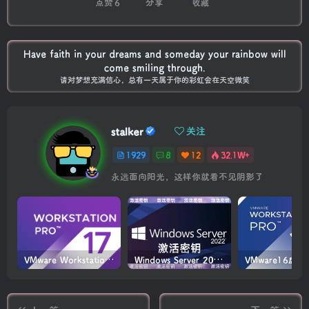
点赞
6
分享
收藏
Have faith in your dreams and someday your rainbow will
come smiling through.
请对梦想充满信心，总有一天属于你的彩虹会在天空微笑
stalker
关注
1929
8
12
32.1W+
永远面向阳光，这样你就看不见阴影了
VMware Workstation PRO v17.6.4 正式版_虚拟机(带激活密钥)
Windows Server 2022激活密钥 2024 5月更新