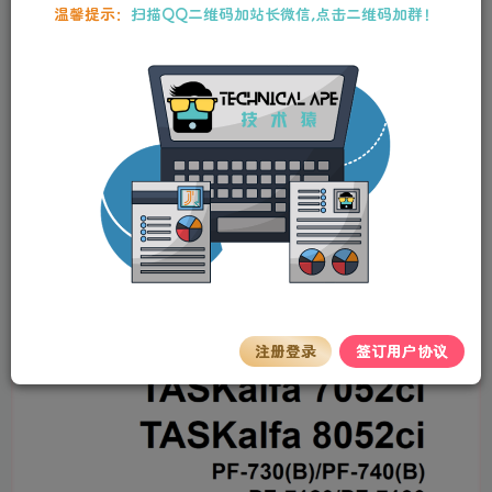
本站资源均为作者特供和网友推荐收集整理而来，仅供学习和研究使
温馨提示：
扫描QQ二维码加站长微信,点击二维码加群！
用，请在下载后24小时内删除，谢谢合作！
京瓷 TASKalfa 7052ci 8052ci 彩色复印机中文
维修手册
stalker
关注
私信
2年前更新
0
46
11
京瓷 TASKalfa 7052ci 8052ci
彩色复
印机
中文维修手册
注册登录
签订用户协议