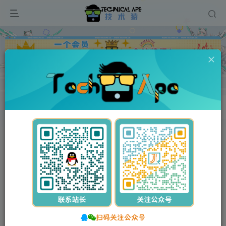
广告
首页
维修资料
京瓷KYOCERA
正文
付费资源
京瓷 TASKalfa 7052ci 8052ci 彩色复印机中文维修手册
此内容为付费资源，请付费后查看
5
10
Y币
Y币
3
免费
【VIP】普通会员
Y币
【SVIP】至尊会员
立即购买
您当前未登录！建议登录后购买，可保存购买订单。
扫码关注公众号