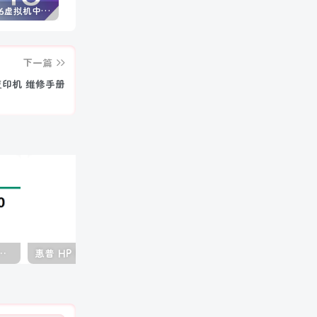
VMware16虚拟机中文版 (附永久许可证激活密钥)
Windows 10/11 专业版产品密钥免费 每周更新(100%有效)
Autodesk AutoCAD 2025中文版+注册机+安装教程
下一篇
彩色复印机 维修手册
50 2150 黑白复印机中文维修手册
惠普 HP MFP E77822 E77825 E77830 彩色复印机中文维修手册+故障代码手册