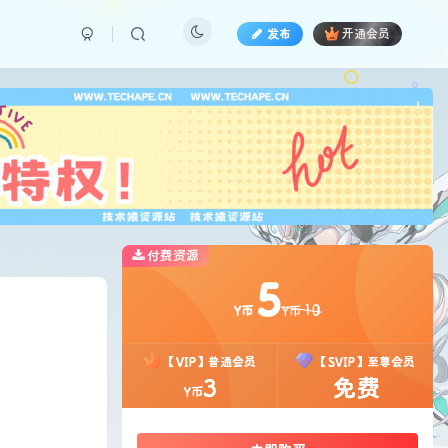
发布
开通会员
也想
!
付费资源
5
10
Y币
Y币
【VIP】普通会员
【SVIP】至尊会员
3
免费
Y币