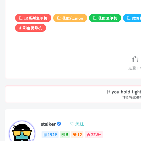
IR系列复印机
佳能/Canon
佳能复印机
维修
# 彩色复印机
点赞
1
If you hold tigh
你若将过去
stalker
关注
1929
8
12
32W+