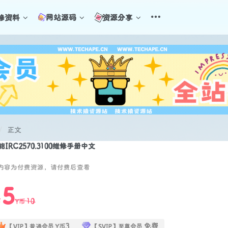
修资料
网站源码
资源分享
正文
能IRC2570.3100维修手册中文
内容为付费资源，请付费后查看
5
10
币
Y币
3
免费
【VIP】普通会员
Y币
【SVIP】至尊会员