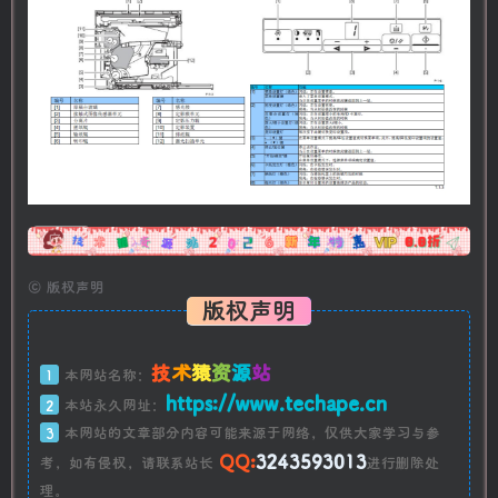
广告
©
版权声明
版权声明
技
术
猿
资
源
站
1
本网站名称：
https://www.techape.cn
2
本站永久网址：
3
本网站的文章部分内容可能来源于网络，仅供大家学习与参
QQ:
3243593013
考，如有侵权，请联系站长
进行删除处
理。