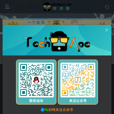
广告
首页
维修资料
佳能/Canon
正文
付费资源
佳能 LBP843Cx LBP841Cdn 843 841 彩色激光打印机中文维修手册
此内容为付费资源，请付费后查看
5
10
Y币
Y币
3
免费
【VIP】普通会员
Y币
【SVIP】至尊会员
立即购买
您当前未登录！建议登录后购买，可保存购买订单。
扫码关注公众号