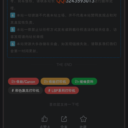
QQ:
3243593013
考，如有侵权，请联系站长
进行删除处
理。
4
本站一切资源不代表本站立场，并不代表本站赞同其观点和对
其真实性负责。
5
本站一律禁止以任何方式发布或转载任何违法的相关信息，访
客发现请向站长举报
6
本站资源大多存储在云盘，如发现链接失效，请联系我们我们
会第一时间更新。
THE END
佳能/Canon
佳能打印机
维修资料
# 彩色激光打印机
# LBP系列打印机
喜欢就支持一下吧
点赞
8
分享
收藏