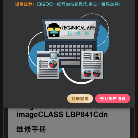
本站资源均为作者特供和网友推荐收集整理而来，仅供学习和研究使
温馨提示：
扫描QQ二维码加站长微信,点击二维码加群！
用，请在下载后24小时内删除，谢谢合作！
佳能 LBP843Cx LBP841Cdn 843 841 彩色激
光打印机中文维修手册
stalker
关注
私信
2年前更新
0
176
8
佳能 LBP843Cx LBP841Cdn 843
841
彩色激光打印机
中文维修手册
注册登录
签订用户协议