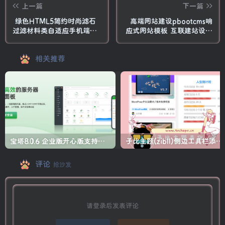
上一篇
下一篇
绿色HTML5简约时尚滤石
高端网站建设pbootcms响
过滤材料类自适应手机端
应式网站模板 互联建站设计
pbootcms企业模板 滤料石
公司网站源码
材网站源码下载
相关推荐
宝塔8.0.6 企业版开心版支持最新升级【一键脚本】
子比主题(zibll)侧边工具栏添加人生倒计时美化
评论
抢沙发
请登录后发表评论