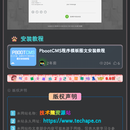
安装教程
PbootCMS程序模板图文安装教程
2年前
204
6
广告
©
版权声明
版权声明
技
术
猿
资
源
站
1
本网站名称：
https://www.techape.cn
2
本站永久网址：
3
本网站的文章部分内容可能来源于网络，仅供大家学习与参