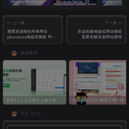
VMware Workstation PRO v17.6.4 正式版_虚拟机(带激活密钥)
Windows Server 2022激活密钥 2024 5月更新
上一篇
下一篇
简繁双语绿色环保网站
农业机械响应式网站模板
pbootcms响应式模板 环保
宽屏农耕设备网站源码
科技公司网站源码
相关推荐
宝塔8.0.6 企业版开心版支持最新升级【一键脚本】
子比主题(zibll)侧边工具栏添加人生倒计时美化
评论
抢沙发