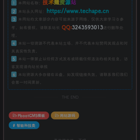
技
术
猿
资
源
站
1
本网站名称：
https://www.techape.cn
2
本站永久网址：
3
本网站的文章部分内容可能来源于网络，仅供大家学习与参
QQ:
3243593013
考，如有侵权，请联系站长
进行删除处
理。
4
本站一切资源不代表本站立场，并不代表本站赞同其观点和对
其真实性负责。
5
本站一律禁止以任何方式发布或转载任何违法的相关信息，访
客发现请向站长举报
6
本站资源大多存储在云盘，如发现链接失效，请联系我们我们
会第一时间更新。
THE END
PbootCMS模板
网站源码
# 智能科技类