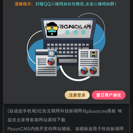
10
温馨提示：
扫描QQ二维码加站长微信,点击二维码加群！
25
Y币
Y币
5
免费
【VIP】普通会员
Y币
【SVIP】至尊会员
立即购买
您当前未登录！建议登录后购买，可保存购买订单。
本站资源均为作者特供和网友推荐收集整理而来，仅供学习和研究使
用，请在下载后24小时内删除，谢谢合作！
stalker
关注
私信
2年前更新
注册登录
签订用户协议
详情介绍
(自适应手机端)红色互联网科技新闻网站pbootcms模板 响
应式文章博客类网站源码下载
PbootCMS内核开发的网站模板，该模板适用于科技新闻网