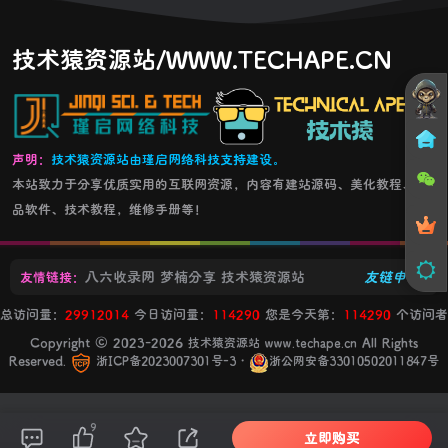
技术猿资源站/WWW.TECHAPE.CN
声明：
技术猿资源站由瑾启网络科技支持建设。
本站致力于分享优质实用的互联网资源，内容有建站源码、美化教程、精
品软件、技术教程，维修手册等！
八六收录网
梦楠分享
技术猿资源站
友链申请+
友情链接：
总访问量：
29912014
今日访问量：
114290
您是今天第：
114290
个访问者
Copyright © 2023-2026
All Rights
技术猿资源站 www.techape.cn
Reserved.
・
浙ICP备2023007301号-3
浙公网安备33010502011847号
9
立即购买