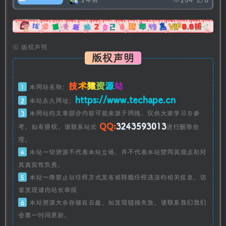
广告
©
版权声明
版权声明
技
术
猿
资
源
站
1
本网站名称：
https://www.techape.cn
2
本站永久网址：
3
本网站的文章部分内容可能来源于网络，仅供大家学习与参
QQ:
3243593013
考，如有侵权，请联系站长
进行删除处
理。
4
本站一切资源不代表本站立场，并不代表本站赞同其观点和对
其真实性负责。
5
本站一律禁止以任何方式发布或转载任何违法的相关信息，访
客发现请向站长举报
6
本站资源大多存储在云盘，如发现链接失效，请联系我们我们
会第一时间更新。