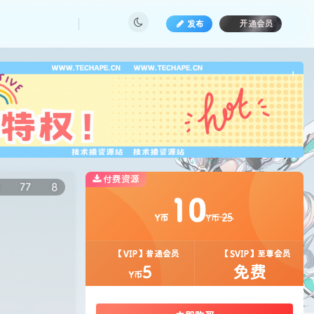
发布
开通会员
也想
!
付费资源
77
8
10
25
Y币
Y币
【VIP】普通会员
【SVIP】至尊会员
5
免费
Y币