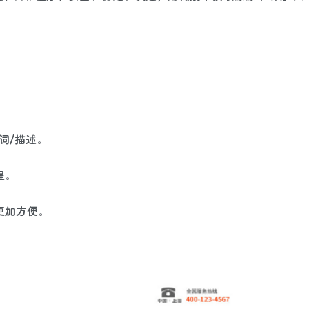
词/描述。
程。
更加方便。