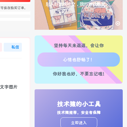
别人打游戏社交，我打游戏断交。
，可保存购买订单。
坚持每天来逛逛，会让你
私信
生活也美好了！
你好我也好，不要忘记哦!
心情也舒畅了！
把文字图片
走路也有劲了！
腿也不痛了！
技术猿的小工具
技术猿推荐，安全有保障
腰也不酸了！
立即进入
！