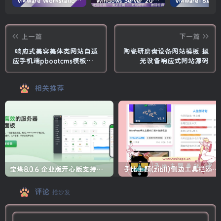
VMware Workstation PRO v17.6.4 正式版_虚拟机(带激活密钥)
Windows Server 2022激活密钥 2024 5月更新
上一篇
下一篇
响应式美容美体类网站自适
陶瓷研磨盘设备网站模板 抛
应手机端pbootcms模板
光设备响应式网站源码
HTML5美容养生会所网站源
码下载
相关推荐
宝塔8.0.6 企业版开心版支持最新升级【一键脚本】
子比主题(zibll)侧边工具栏添加人生倒计时美化
评论
抢沙发