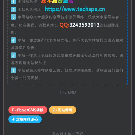
技
术
猿
资
源
站
1
本网站名称：
https://www.techape.cn
2
本站永久网址：
3
本网站的文章部分内容可能来源于网络，仅供大家学习与参
QQ:
3243593013
考，如有侵权，请联系站长
进行删除处
理。
4
本站一切资源不代表本站立场，并不代表本站赞同其观点和对
其真实性负责。
5
本站一律禁止以任何方式发布或转载任何违法的相关信息，访
客发现请向站长举报
6
本站资源大多存储在云盘，如发现链接失效，请联系我们我们
会第一时间更新。
THE END
PbootCMS模板
网站源码
# 货架网站源码
喜欢就支持一下吧