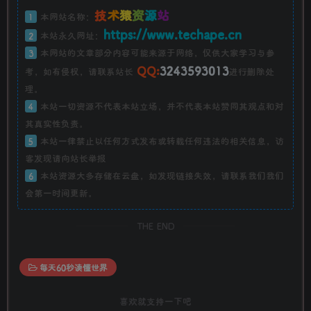
技
术
猿
资
源
站
1
本网站名称：
https://www.techape.cn
2
本站永久网址：
3
本网站的文章部分内容可能来源于网络，仅供大家学习与参
QQ:
3243593013
考，如有侵权，请联系站长
进行删除处
理。
4
本站一切资源不代表本站立场，并不代表本站赞同其观点和对
其真实性负责。
5
本站一律禁止以任何方式发布或转载任何违法的相关信息，访
客发现请向站长举报
6
本站资源大多存储在云盘，如发现链接失效，请联系我们我们
会第一时间更新。
THE END
每天60秒读懂世界
喜欢就支持一下吧