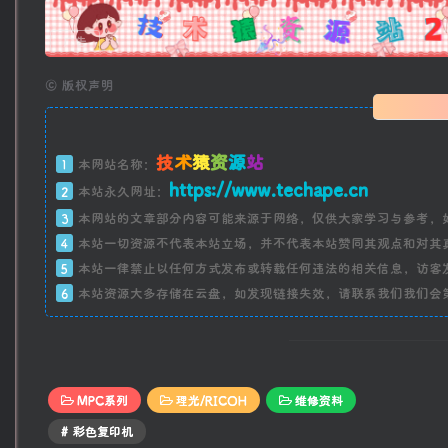
广告
©
版权声明
技
术
猿
资
源
站
1
本网站名称：
https://www.techape.cn
2
本站永久网址：
3
本网站的文章部分内容可能来源于网络，仅供大家学习与参考，
4
本站一切资源不代表本站立场，并不代表本站赞同其观点和对其
5
本站一律禁止以任何方式发布或转载任何违法的相关信息，访客
6
本站资源大多存储在云盘，如发现链接失效，请联系我们我们会
MPC系列
理光/RICOH
维修资料
# 彩色复印机