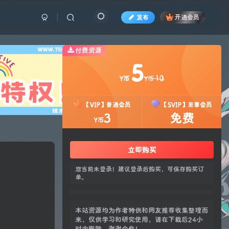
发布
开通会员
付费资源
也想
!
5
10
Y币
Y币
【VIP】普通会员
【SVIP】至尊会员
3
免费
Y币
5
立即购买
10
Y币
Y币
您当前未登录！建议登录后购买，可保存购买订
单。
【VIP】普通会员
【SVIP】至尊会员
3
免费
Y币
本站资源均为作者特供和网友推荐收集整理而
来，仅供学习和研究使用，请在下载后24小
时内删除，谢谢合作！