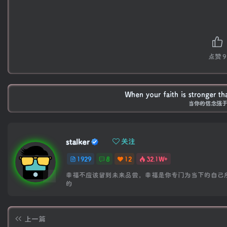
点赞
9
When your faith is stronger t
当你的信念强
stalker
关注
1929
8
12
32.1W+
幸福不应该留到未来品尝，幸福是你专门为当下的自己
的
上一篇