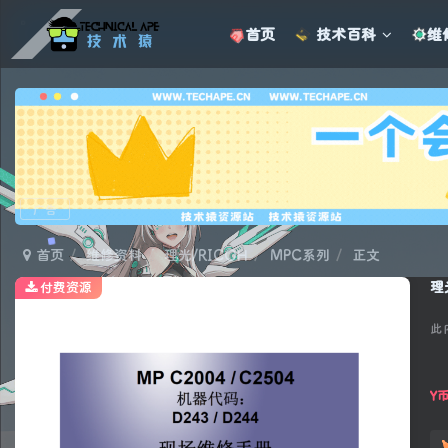
首页
技术百科
维
广告
首页
维修资料
理光/RICOH
MPC系列
正文
理
付费资源
此
Y