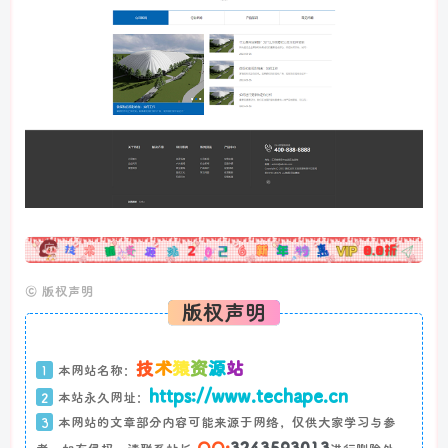
广告
©
版权声明
版权声明
技
术
猿
资
源
站
1
本网站名称：
https://www.techape.cn
2
本站永久网址：
3
本网站的文章部分内容可能来源于网络，仅供大家学习与参
QQ:
3243593013