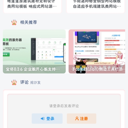
帐篷篷房建筑建材定制设计
节能遮阳物营销型网站模板
类网站模板 响应式网站源码
自适应手机端建筑类网站源
下载
码
相关推荐
宝塔8.0.6 企业版开心版支持最新升级【一键脚本】
子比主题(zibll)侧边工具栏添加人生倒计时美化
评论
抢沙发
请登录后发表评论
登录
注册