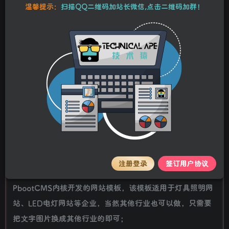
10
温馨提示：
扫描QQ二维码加站长微信,点击二维码加群！
25
Y币
Y币
5
免费
【VIP】普通会员
Y币
【SVIP】至尊会员
立即购买
您当前未登录！建议登录后购买，可保存购买订单。
stalker
关注
私信
2年前更新
详情介绍
(自适应手机端)pbootcms响应式绿色灯具照明网站模板
注册登录
签订用户协议
LED光源电灯网站源码下载
PbootCMS内核开发的网站模板，该模板适用于灯具照明网
站、LED电灯网站等企业，当然其他行业也可以做，只需要
把文字图片换成其他行业的即可；