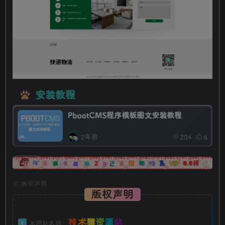
安装教程
PbootCMS程序模板图文安装教程
2年前
204
6
广告
©
版权声明
版权声明
技
术
猿
资
源
站
1
本网站名称：