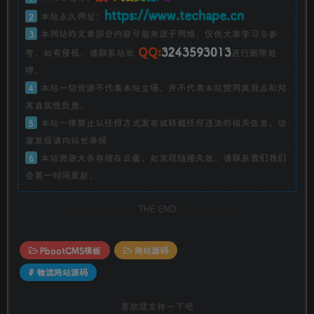
https://www.techape.cn
2
本站永久网址：
3
本网站的文章部分内容可能来源于网络，仅供大家学习与参
QQ:
3243593013
考，如有侵权，请联系站长
进行删除处
理。
4
本站一切资源不代表本站立场，并不代表本站赞同其观点和对
其真实性负责。
5
本站一律禁止以任何方式发布或转载任何违法的相关信息，访
客发现请向站长举报
6
本站资源大多存储在云盘，如发现链接失效，请联系我们我们
会第一时间更新。
THE END
PbootCMS模板
网站源码
# 物流网站源码
喜欢就支持一下吧