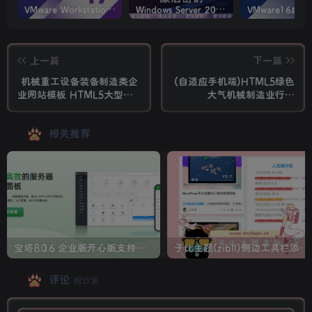
VMware Workstation PRO v17.6.4 正式版_虚拟机(带激活密钥)
Windows Server 2022激活密钥 2024 5月更新
上一篇
下一篇
机械重工设备装备制造类企
(自适应手机端)HTML5绿色
业网站模板 HTML5大型矿
大气机械制造业行业
山重工设备网站源码下载
PbootCMS模板 压缩机设备
网站源码下载
相关推荐
宝塔8.0.6 企业版开心版支持最新升级【一键脚本】
子比主题(zibll)侧边工具栏添加人生倒计时美化
评论
抢沙发