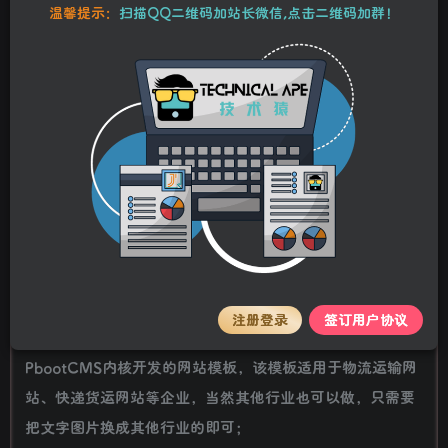
10
温馨提示：
扫描QQ二维码加站长微信,点击二维码加群！
25
Y币
Y币
5
免费
【VIP】普通会员
Y币
【SVIP】至尊会员
立即购买
您当前未登录！建议登录后购买，可保存购买订单。
stalker
关注
私信
2年前更新
详情介绍
(自适应手机端)HTML5简繁字体绿色宽屏物流运输类网站
注册登录
签订用户协议
pbootcms模板 响应式大气快递货运网站源码下载
PbootCMS内核开发的网站模板，该模板适用于物流运输网
站、快递货运网站等企业，当然其他行业也可以做，只需要
把文字图片换成其他行业的即可；