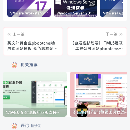
VMware Workstation PRO v17.6.4 正式版_虚拟机(带激活密钥)
Windows Server 2022激活密钥 2024 5月更新
上一篇
下一篇
英文外贸企业pbootcms响
(自适应移动端)HTML5建筑
应式网站模板 蓝色高端企业
工程公司网站pbootcms模
通用外贸网站源码
板 响应式建筑集团网站源码
下载
相关推荐
宝塔8.0.6 企业版开心版支持最新升级【一键脚本】
子比主题(zibll)侧边工具栏添加人生倒计时美化
评论
抢沙发