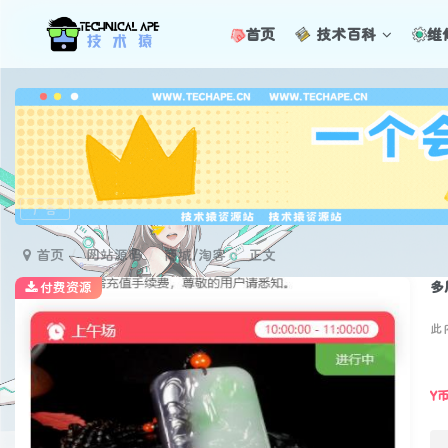
首页
技术百科
维
广告
首页
网站源码
商城/淘客
正文
付费资源
此
Y