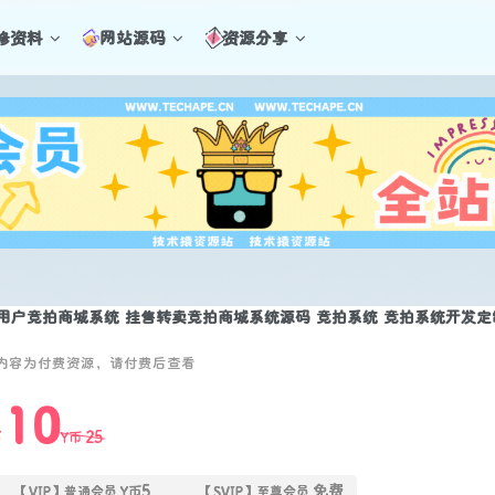
修资料
网站源码
资源分享
内容为付费资源，请付费后查看
10
25
币
Y币
5
免费
【VIP】普通会员
Y币
【SVIP】至尊会员