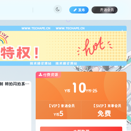
发布
开通会员
也想
!
付费资源
10
多用户竞拍商城系统 挂售转卖竞拍商城系统源码 竞拍系统 竞拍系统开发定制 转拍闪拍系统 后端PHP+前端UNIAPP源码+教程
25
Y币
Y币
【VIP】普通会员
【SVIP】至尊会员
5
免费
Y币