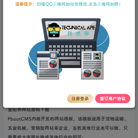
10
温馨提示：
扫描QQ二维码加站长微信,点击二维码加群！
80
Y币
Y币
3
免费
【VIP】普通会员
Y币
【SVIP】至尊会员
立即购买
您当前未登录！建议登录后购买，可保存购买订单。
stalker
关注
私信
2年前更新
模板介绍:
注册登录
签订用户协议
五金机电网站pbootcms模板 (自适应移动端)蓝色营销型五
金配件网站源码下载
PbootCMS内核开发的网站模板，该模板适用于货物运输、
五金机械、营销型网站等企业，当然其他行业也可以做，只
需要把文字图片换成其他行业的即可；