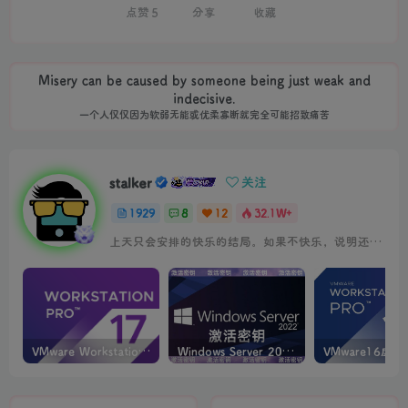
点赞
5
分享
收藏
Misery can be caused by someone being just weak and
indecisive.
一个人仅仅因为软弱无能或优柔寡断就完全可能招致痛苦
stalker
关注
1929
8
12
32.1W+
上天只会安排的快乐的结局。如果不快乐，说明还不是最后结局
VMware Workstation PRO v17.6.4 正式版_虚拟机(带激活密钥)
Windows Server 2022激活密钥 2024 5月更新