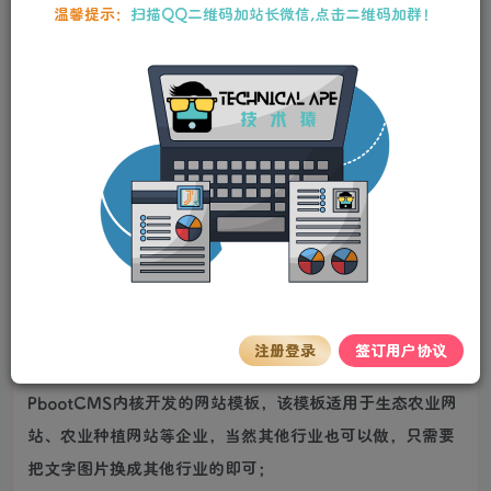
10
温馨提示：
扫描QQ二维码加站长微信,点击二维码加群！
25
Y币
Y币
5
免费
【VIP】普通会员
Y币
【SVIP】至尊会员
立即购买
您当前未登录！建议登录后购买，可保存购买订单。
stalker
关注
私信
2年前更新
详情介绍
(自适应移动端)绿色生态农业企业网站pbootcms模板 农业
注册登录
签订用户协议
种植网站源码下载
PbootCMS内核开发的网站模板，该模板适用于生态农业网
站、农业种植网站等企业，当然其他行业也可以做，只需要
把文字图片换成其他行业的即可；