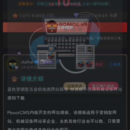
10
温馨提示：
扫描QQ二维码加站长微信,点击二维码加群！
25
Y币
Y币
5
免费
【VIP】普通会员
Y币
【SVIP】至尊会员
立即购买
您当前未登录！建议登录后购买，可保存购买订单。
stalker
关注
私信
2年前更新
详情介绍
蓝色营销型五金机电类网站模板 自适应手机端机械设备网站
注册登录
签订用户协议
源码下载
PbootCMS内核开发的网站模板，该模板适用于营销型网
站、机械设备网站等企业，当然其他行业也可以做，只需要
把文字图片换成其他行业的即可；