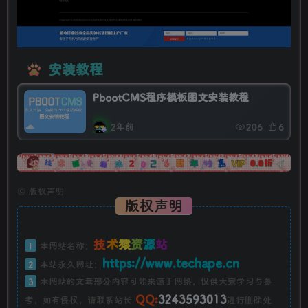
安装教程
PbootCMS程序模板图文安装教程
2年前
206
6
广告
©
版权声明
版权声明
技
术
猿
资
源
站
1
本网站名称：
https://www.techape.cn
2
本站永久网址：
3
本网站的文章部分内容可能来源于网络，仅供大家学习与参
QQ:
3243593013
考，如有侵权，请联系站长
进行删除处