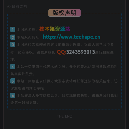
©
版权声明
版权声明
技
术
猿
资
源
站
1
本网站名称：
https://www.techape.cn
2
本站永久网址：
3
本网站的文章部分内容可能来源于网络，仅供大家学习与参
QQ:
3243593013
考，如有侵权，请联系站长
进行删除处
理。
4
本站一切资源不代表本站立场，并不代表本站赞同其观点和对
其真实性负责。
5
本站一律禁止以任何方式发布或转载任何违法的相关信息，访
客发现请向站长举报
6
本站资源大多存储在云盘，如发现链接失效，请联系我们我们
会第一时间更新。
THE END