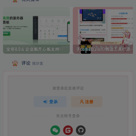
宝塔8.0.6 企业版开心版支持最新升级【一键脚本】
子比主题(zibll)侧边工具栏添加人生倒计时美化
评论
抢沙发
请登录后发表评论
登录
注册
社交账号登录