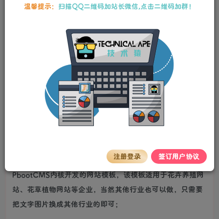
10
温馨提示：
扫描QQ二维码加站长微信,点击二维码加群！
25
Y币
Y币
5
免费
【VIP】普通会员
Y币
【SVIP】至尊会员
立即购买
您当前未登录！建议登录后购买，可保存购买订单。
stalker
关注
私信
2年前更新
详情介绍
花卉养殖新闻资讯类模板 绿色植物网站源码下载
注册登录
签订用户协议
PbootCMS内核开发的网站模板，该模板适用于花卉养殖网
站、花草植物网站等企业，当然其他行业也可以做，只需要
把文字图片换成其他行业的即可；