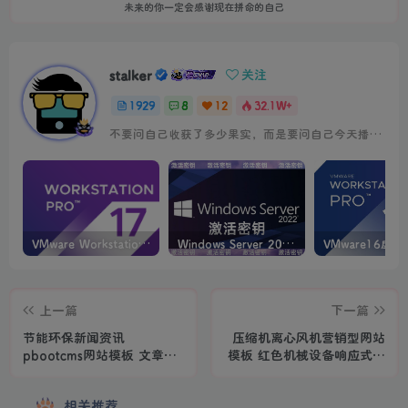
未来的你一定会感谢现在拼命的自己
stalker
关注
1929
8
12
32.1W+
不要问自己收获了多少果实，而是要问自己今天播种了多少种子
VMware Workstation PRO v17.6.4 正式版_虚拟机(带激活密钥)
Windows Server 2022激活密钥 2024 5月更新
上一篇
下一篇
节能环保新闻资讯
压缩机离心风机营销型网站
pbootcms网站模板 文章博
模板 红色机械设备响应式网
客类地方新闻网站源码
站源码
相关推荐