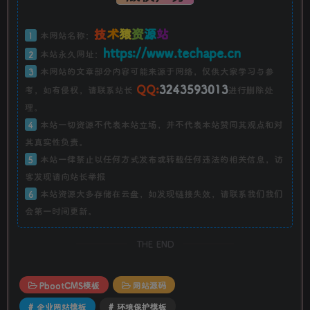
技
术
猿
资
源
站
1
本网站名称：
https://www.techape.cn
2
本站永久网址：
3
本网站的文章部分内容可能来源于网络，仅供大家学习与参
QQ:
3243593013
考，如有侵权，请联系站长
进行删除处
理。
4
本站一切资源不代表本站立场，并不代表本站赞同其观点和对
其真实性负责。
5
本站一律禁止以任何方式发布或转载任何违法的相关信息，访
客发现请向站长举报
6
本站资源大多存储在云盘，如发现链接失效，请联系我们我们
会第一时间更新。
THE END
PbootCMS模板
网站源码
# 企业网站模板
# 环境保护模板