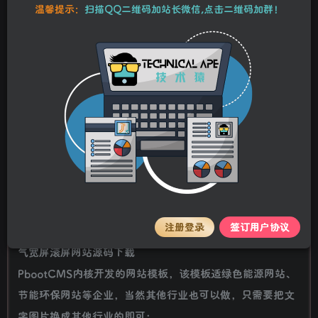
10
温馨提示：
扫描QQ二维码加站长微信,点击二维码加群！
80
Y币
Y币
3
免费
【VIP】普通会员
Y币
【SVIP】至尊会员
立即购买
您当前未登录！建议登录后购买，可保存购买订单。
stalker
关注
私信
2年前更新
模板介绍:
注册登录
签订用户协议
(PC+WAP)pbootcms绿色能源节能环保类
企业网站模板
大
气宽屏滚屏网站源码下载
PbootCMS内核开发的网站模板，该模板适绿色能源网站、
节能环保网站等企业，当然其他行业也可以做，只需要把文
字图片换成其他行业的即可；