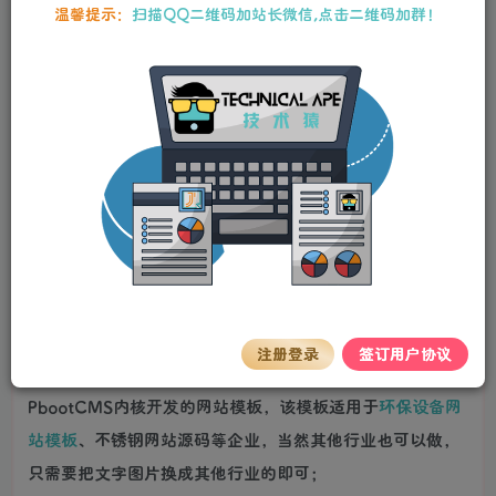
10
温馨提示：
扫描QQ二维码加站长微信,点击二维码加群！
80
Y币
Y币
3
免费
【VIP】普通会员
Y币
【SVIP】至尊会员
立即购买
您当前未登录！建议登录后购买，可保存购买订单。
stalker
关注
私信
2年前更新
详情介绍
(PC+WAP)玻璃钢环保设备类pbootcms网站模板 不锈钢钢
注册登录
签订用户协议
材网站源码下载
PbootCMS内核开发的网站模板，该模板适用于
环保设备网
站模板
、不锈钢网站源码等企业，当然其他行业也可以做，
只需要把文字图片换成其他行业的即可；