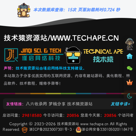
本次数据库查询：15次 页面加载耗时0.724 秒
技术猿资源站/WWW.TECHAPE.CN
声明：
技术猿资源站由瑾启网络科技支持建设。
本站致力于分享优质实用的互联网资源，内容有建站源码、美化教程、精
品软件、技术教程，维修手册等！
八六收录网
梦楠分享
技术猿资源站
友链申请+
友情链接：
总访问量：
29818580
今日访问量：
20856
您是今天第：
20856
个访问者
Copyright © 2023-2026
All Rights
技术猿资源站 www.techape.cn
Reserved.
・
浙ICP备2023007301号-3
浙公网安备33010502011847号