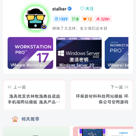
stalker
关注
1929
8
12
32W+
摔倒了又怎样，至少我们还年轻
VMware Workstation PRO v17.6.4 正式版_虚拟机(带激活密钥)
Windows Server 2022激活密钥 2024 5月更新
上一篇
下一篇
渔具批发农林牧渔类自适应
环保新材料科技网站模板 环
手机端网站模板 渔具产品网
保公司官网源码
站源码
相关推荐