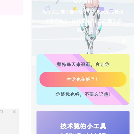
07
08
等你以后老了走不动了，我每天用轮椅推
生活也美好了！
你去广场上，让你看着我和别的老头跳
舞。
心情也舒畅了！
走路也有劲了！
腿也不痛了！
坚持每天来逛逛，会让你
腰也不酸了！
工作也轻松了！
你好我也好，不要忘记哦!
技术猿的小工具