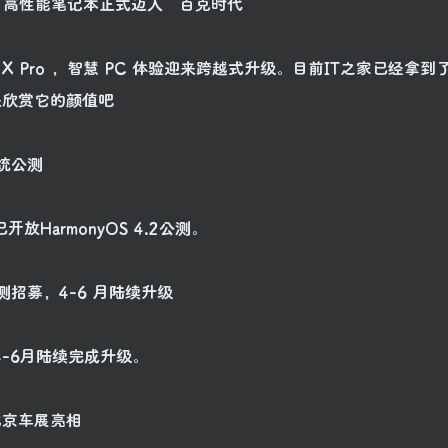
 图赏：高性能笔记本正式迈入“百克时代”
ok X Pro ，智慧 PC 体验迎来跨越式升级。目前IT之家已经拿
赏来欣赏它的颜值吧
系统公测
HarmonyOS 4.2公测。
公测招募，4-6 月陆续升级
-6月陆续完成升级。
日北京车展亮相