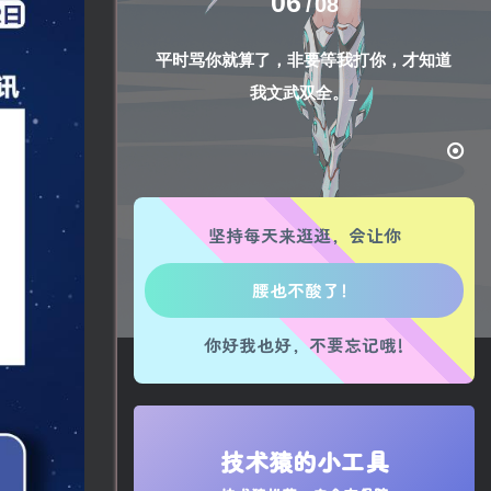
06
08
平时骂你就算了，非要等我打你，才知道
我文武双全。
生活也美好了！
坚持每天来逛逛，会让你
心情也舒畅了！
走路也有劲了！
你好我也好，不要忘记哦!
腿也不痛了！
腰也不酸了！
工作也轻松了！
技术猿的小工具